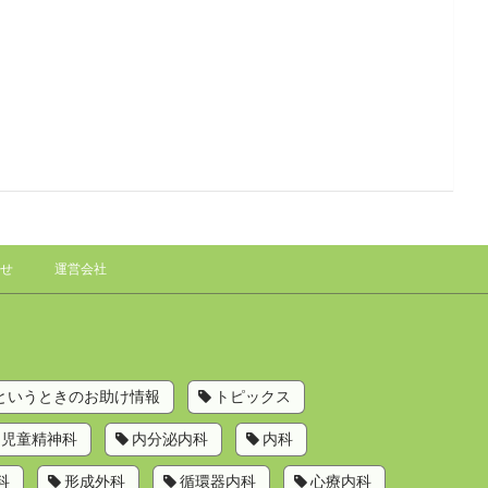
せ
運営会社
というときのお助け情報
トピックス
児童精神科
内分泌内科
内科
科
形成外科
循環器内科
心療内科