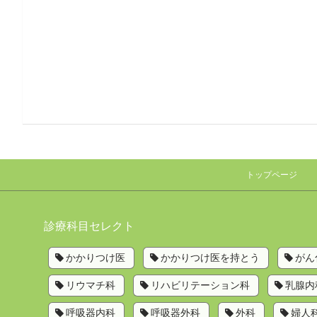
トップページ
診療科目セレクト
かかりつけ医
かかりつけ医を持とう
がん
リウマチ科
リハビリテーション科
乳腺内
呼吸器内科
呼吸器外科
外科
婦人