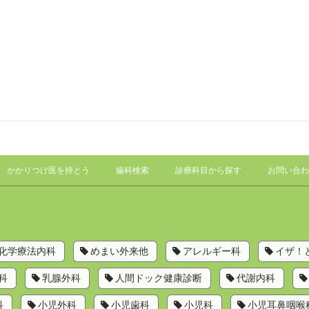
かかりつけ医を持とう
歯科検索
診療科目から探す
お問い合わ
化学療法内科
めまい外来他
アレルギー科
イザ！
科
乳腺外科
人間ドック健康診断
代謝内科
科
小児外科
小児歯科
小児科
小児耳鼻咽喉