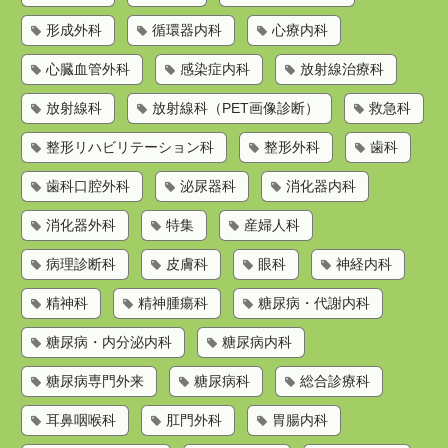
形成外科
循環器内科
心療内科
心臓血管外科
感染症内科
放射線治療科
放射線科
放射線科（PET画像診断）
救急科
整形リハビリテーション科
整形外科
歯科
歯科口腔外科
泌尿器科
消化器内科
消化器外科
特集
産婦人科
病理診断科
皮膚科
眼科
神経内科
精神科
精神腫瘍科
糖尿病・代謝内科
糖尿病・内分泌内科
糖尿病内科
糖尿病専門外来
糖尿病科
総合診療科
耳鼻咽喉科
肛門外科
胃腸内科