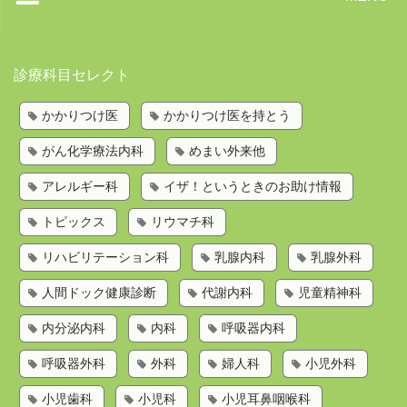
トップページ
診療科目セレクト
かかりつけ医を持とう
かかりつけ医
かかりつけ医を持とう
歯科検索
がん化学療法内科
めまい外来他
診療科目から探す
お問い合わせ
アレルギー科
イザ！というときのお助け情報
運営会社
トピックス
リウマチ科
リハビリテーション科
乳腺内科
乳腺外科
人間ドック健康診断
代謝内科
児童精神科
内分泌内科
内科
呼吸器内科
呼吸器外科
外科
婦人科
小児外科
小児歯科
小児科
小児耳鼻咽喉科