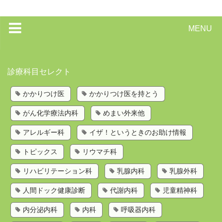
MENU
トップページ
診療科目セレクト
かかりつけ医を持とう
かかりつけ医
かかりつけ医を持とう
歯科検索
がん化学療法内科
めまい外来他
診療科目から探す
お問い合わせ
アレルギー科
イザ！というときのお助け情報
運営会社
トピックス
リウマチ科
リハビリテーション科
乳腺内科
乳腺外科
人間ドック健康診断
代謝内科
児童精神科
内分泌内科
内科
呼吸器内科