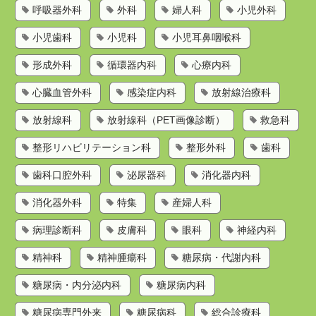
呼吸器外科
外科
婦人科
小児外科
小児歯科
小児科
小児耳鼻咽喉科
形成外科
循環器内科
心療内科
心臓血管外科
感染症内科
放射線治療科
放射線科
放射線科（PET画像診断）
救急科
整形リハビリテーション科
整形外科
歯科
歯科口腔外科
泌尿器科
消化器内科
消化器外科
特集
産婦人科
病理診断科
皮膚科
眼科
神経内科
精神科
精神腫瘍科
糖尿病・代謝内科
糖尿病・内分泌内科
糖尿病内科
糖尿病専門外来
糖尿病科
総合診療科