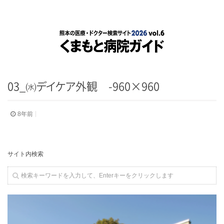
03_
㈬
デ
イ
ケ
ア
外観 -960×960
8年前
サイト内検索