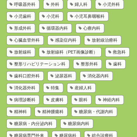
呼吸器外科
外科
婦人科
小児外科
小児歯科
小児科
小児耳鼻咽喉科
形成外科
循環器内科
心療内科
心臓血管外科
感染症内科
放射線治療科
放射線科
放射線科（PET画像診断）
救急科
整形リハビリテーション科
整形外科
歯科
歯科口腔外科
泌尿器科
消化器内科
消化器外科
特集
産婦人科
病理診断科
皮膚科
眼科
神経内科
精神科
精神腫瘍科
糖尿病・代謝内科
糖尿病・内分泌内科
糖尿病内科
糖尿病専門外来
糖尿病科
総合診療科