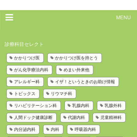
MENU
トップページ
診療科目セレクト
かかりつけ医を持とう
かかりつけ医
かかりつけ医を持とう
歯科検索
がん化学療法内科
めまい外来他
診療科目から探す
お問い合わせ
アレルギー科
イザ！というときのお助け情報
運営会社
トピックス
リウマチ科
リハビリテーション科
乳腺内科
乳腺外科
人間ドック健康診断
代謝内科
児童精神科
内分泌内科
内科
呼吸器内科