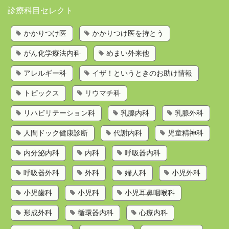
診療科目セレクト
かかりつけ医を持とう
かかりつけ医
かかりつけ医を持とう
歯科検索
がん化学療法内科
めまい外来他
診療科目から探す
お問い合わせ
アレルギー科
イザ！というときのお助け情報
運営会社
トピックス
リウマチ科
リハビリテーション科
乳腺内科
乳腺外科
人間ドック健康診断
代謝内科
児童精神科
内分泌内科
内科
呼吸器内科
呼吸器外科
外科
婦人科
小児外科
小児歯科
小児科
小児耳鼻咽喉科
形成外科
循環器内科
心療内科