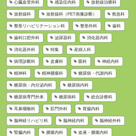
心臓血管外科
感染症内科
放射線治療科
放射線科
放射線科（PET画像診断）
救急科
整形リハビリテーション科
整形外科
歯科
歯科口腔外科
泌尿器科
消化器内科
消化器外科
特集
産婦人科
病理診断科
皮膚科
眼科
神経内科
精神科
精神腫瘍科
糖尿病・代謝内科
糖尿病・内分泌内科
糖尿病内科
糖尿病専門外来
糖尿病科
総合診療科
耳鼻咽喉科
肛門外科
胃腸内科
脳神経リハビリ科
脳神経内科
脳神経外科
腎臓内科
腫瘍内科
血液・腫瘍内科