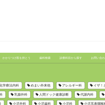
かかりつけ医を持とう
歯科検索
診療科目から探す
お問い合わ
化学療法内科
めまい外来他
アレルギー科
イザ！
科
乳腺外科
人間ドック健康診断
代謝内科
科
小児外科
小児歯科
小児科
小児耳鼻咽喉