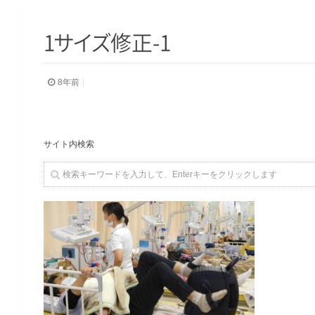
1
サ
イ
ズ
修正-1
8年前
サイト内検索