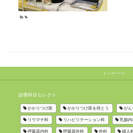
トップページ
診療科目セレクト
かかりつけ医
かかりつけ医を持とう
がん
リウマチ科
リハビリテーション科
乳腺内
呼吸器内科
呼吸器外科
外科
婦人