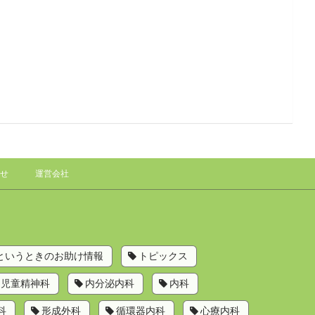
せ
運営会社
というときのお助け情報
トピックス
児童精神科
内分泌内科
内科
科
形成外科
循環器内科
心療内科