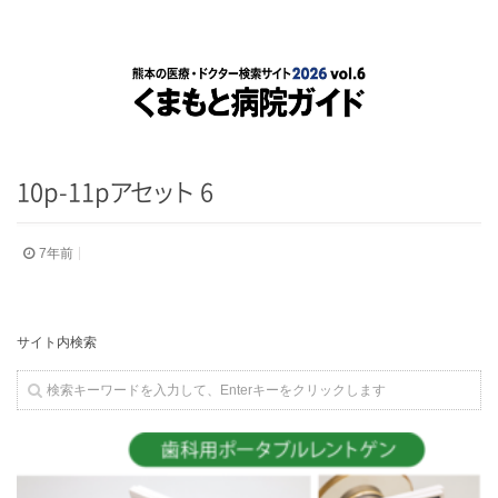
10p-11
p
ア
セ
ッ
ト
6
7年前
サイト内検索