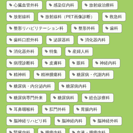
心臓血管外科
感染症内科
放射線治療科
放射線科
放射線科（PET画像診断）
救急科
整形リハビリテーション科
整形外科
歯科
歯科口腔外科
泌尿器科
消化器内科
消化器外科
特集
産婦人科
病理診断科
皮膚科
眼科
神経内科
精神科
精神腫瘍科
糖尿病・代謝内科
糖尿病・内分泌内科
糖尿病内科
糖尿病専門外来
糖尿病科
総合診療科
耳鼻咽喉科
肛門外科
胃腸内科
脳神経リハビリ科
脳神経内科
脳神経外科
腎臓内科
腫瘍内科
血液・腫瘍内科