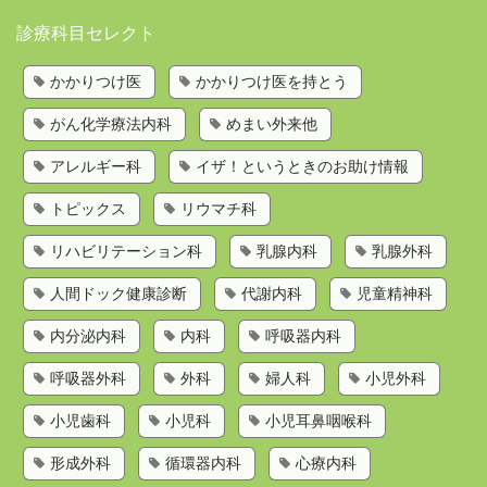
トップページ
診療科目セレクト
かかりつけ医を持とう
かかりつけ医
かかりつけ医を持とう
歯科検索
がん化学療法内科
めまい外来他
診療科目から探す
お問い合わせ
アレルギー科
イザ！というときのお助け情報
運営会社
トピックス
リウマチ科
リハビリテーション科
乳腺内科
乳腺外科
人間ドック健康診断
代謝内科
児童精神科
内分泌内科
内科
呼吸器内科
呼吸器外科
外科
婦人科
小児外科
小児歯科
小児科
小児耳鼻咽喉科
形成外科
循環器内科
心療内科