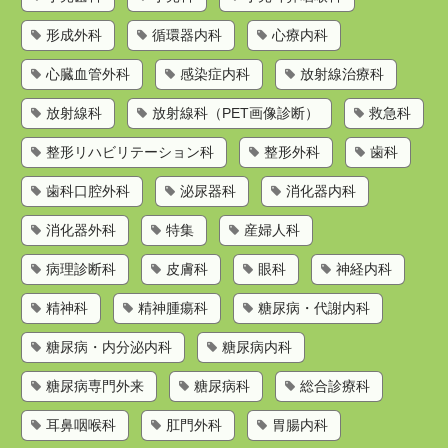
形成外科
循環器内科
心療内科
心臓血管外科
感染症内科
放射線治療科
放射線科
放射線科（PET画像診断）
救急科
整形リハビリテーション科
整形外科
歯科
歯科口腔外科
泌尿器科
消化器内科
消化器外科
特集
産婦人科
病理診断科
皮膚科
眼科
神経内科
精神科
精神腫瘍科
糖尿病・代謝内科
糖尿病・内分泌内科
糖尿病内科
糖尿病専門外来
糖尿病科
総合診療科
耳鼻咽喉科
肛門外科
胃腸内科