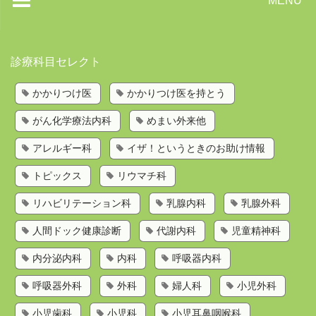
MENU
トップページ
診療科目セレクト
かかりつけ医を持とう
かかりつけ医
かかりつけ医を持とう
歯科検索
がん化学療法内科
めまい外来他
診療科目から探す
お問い合わせ
アレルギー科
イザ！というときのお助け情報
運営会社
トピックス
リウマチ科
リハビリテーション科
乳腺内科
乳腺外科
人間ドック健康診断
代謝内科
児童精神科
内分泌内科
内科
呼吸器内科
呼吸器外科
外科
婦人科
小児外科
小児歯科
小児科
小児耳鼻咽喉科