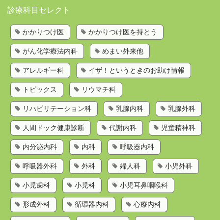
診療科目セレクト
かかりつけ医を持とう
かかりつけ医
かかりつけ医を持とう
歯科検索
がん化学療法内科
めまい外来他
診療科目から探す
お問い合わせ
アレルギー科
イザ！というときのお助け情報
運営会社
トピックス
リウマチ科
リハビリテーション科
乳腺内科
乳腺外科
人間ドック健康診断
代謝内科
児童精神科
内分泌内科
内科
呼吸器内科
呼吸器外科
外科
婦人科
小児外科
小児歯科
小児科
小児耳鼻咽喉科
形成外科
循環器内科
心療内科