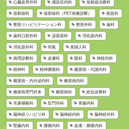
心臓血管外科
感染症内科
放射線治療科
放射線科
放射線科（PET画像診断）
救急科
整形リハビリテーション科
整形外科
歯科
歯科口腔外科
泌尿器科
消化器内科
消化器外科
特集
産婦人科
病理診断科
皮膚科
眼科
神経内科
精神科
精神腫瘍科
糖尿病・代謝内科
糖尿病・内分泌内科
糖尿病内科
糖尿病専門外来
糖尿病科
総合診療科
耳鼻咽喉科
肛門外科
胃腸内科
脳神経リハビリ科
脳神経内科
脳神経外科
腎臓内科
腫瘍内科
血液・腫瘍内科