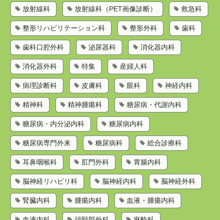
放射線科
放射線科（PET画像診断）
救急科
整形リハビリテーション科
整形外科
歯科
歯科口腔外科
泌尿器科
消化器内科
消化器外科
特集
産婦人科
病理診断科
皮膚科
眼科
神経内科
精神科
精神腫瘍科
糖尿病・代謝内科
糖尿病・内分泌内科
糖尿病内科
糖尿病専門外来
糖尿病科
総合診療科
耳鼻咽喉科
肛門外科
胃腸内科
脳神経リハビリ科
脳神経内科
脳神経外科
腎臓内科
腫瘍内科
血液・腫瘍内科
血液内科
頭頸部外科
麻酔科