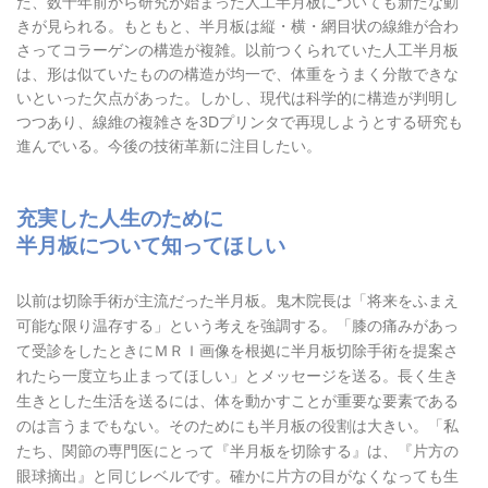
た、数十年前から研究が始まった人工半月板についても新たな動
きが見られる。もともと、半月板は縦・横・網目状の線維が合わ
さってコラーゲンの構造が複雑。以前つくられていた人工半月板
は、形は似ていたものの構造が均一で、体重をうまく分散できな
いといった欠点があった。しかし、現代は科学的に構造が判明し
つつあり、線維の複雑さを3Dプリンタで再現しようとする研究も
進んでいる。今後の技術革新に注目したい。
充実した人生のために
半月板について知ってほしい
以前は切除手術が主流だった半月板。鬼木院長は「将来をふまえ
可能な限り温存する」という考えを強調する。「膝の痛みがあっ
て受診をしたときにＭＲＩ画像を根拠に半月板切除手術を提案さ
れたら一度立ち止まってほしい」とメッセージを送る。長く生き
生きとした生活を送るには、体を動かすことが重要な要素である
のは言うまでもない。そのためにも半月板の役割は大きい。「私
たち、関節の専門医にとって『半月板を切除する』は、『片方の
眼球摘出』と同じレベルです。確かに片方の目がなくなっても生