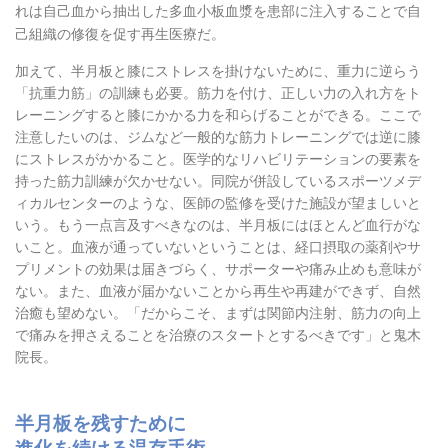
れは自己血から抽出した多血小板血漿を患部に注入することで自
己組織の修復を促す再生医療だ。
加えて、半月板と膝にストレスを掛けないために、重力に逆らう
「抗重力筋」の訓練も必要。筋力を付け、正しい力の入れ方をト
レーニングすると膝にかかる力を和らげることができる。ここで
注意したいのは、ジムなど一般的な筋力トレーニングでは逆に膝
にストレスがかかること。医学的なリハビリテーションの要素を
持った筋力訓練が欠かせない。同院が併設しているスポーツメデ
ィカルセンターのような、医師の監修を受けた施設が望ましいと
いう。もう一点言及すべきなのは、半月板にはほとんど血行がな
いこと。血液が通っていないということは、経口摂取の薬剤やサ
プリメントの効果は届きづらく、サポーターや痛み止めも意味が
ない。また、血液が届かないことから再生や再建ができず、自然
治癒も望めない。「だからこそ、まずは関節内注射、筋力の向上
で痛みを押さえることを治療のスタートとするべきです」と鬼木
院長。
半月板を残すために