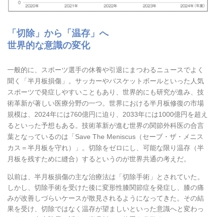
「切除」から「温存」へ
世界的な意識の変化
一般的に、スポーツ選手の休養や引退にまつわるニュースでよく
聞く「半月板損傷」。サッカーやバスケットボールといった人気
スポーツで発症しやすいこともあり、世界的にも研究が進み、技
術革新が著しい医療分野の一つ。世界における半月板修復の市場
規模は、2024年には760億円に迫り、2033年には1000億円を超え
るといった予想もある。技術革新が進む世界の関節外科医の合言
葉となっているのは「Save The Meniscus（セーブ・ザ・メニス
カス＝半月板を守れ）」。切除をゼロにし、可能な限り温存（半
月板を残すために縫合）するというのが世界共通の考えだ。
以前は、半月板損傷の主な治療法は「切除手術」とされていた。
しかし、切除手術を受けた後に変形性膝関節症を発症し、膝の痛
みが改善しづらいケースが散見されるようになってきた。その結
果を受け、切除ではなく温存が望ましいといった意識へと変わっ