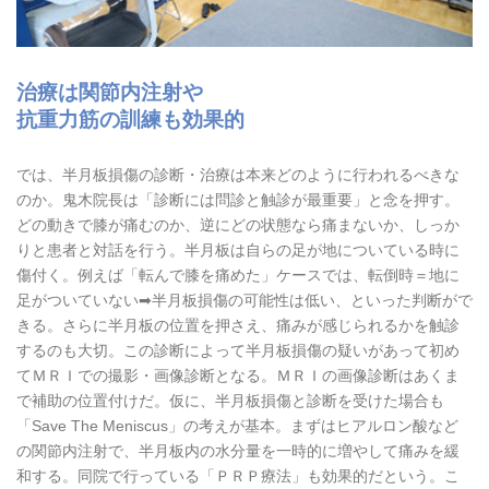
治療は関節内注射や
抗重力筋の訓練も効果的
では、半月板損傷の診断・治療は本来どのように行われるべきな
のか。鬼木院長は「診断には問診と触診が最重要」と念を押す。
どの動きで膝が痛むのか、逆にどの状態なら痛まないか、しっか
りと患者と対話を行う。半月板は自らの足が地についている時に
傷付く。例えば「転んで膝を痛めた」ケースでは、転倒時＝地に
足がついていない➡半月板損傷の可能性は低い、といった判断がで
きる。さらに半月板の位置を押さえ、痛みが感じられるかを触診
するのも大切。この診断によって半月板損傷の疑いがあって初め
てＭＲＩでの撮影・画像診断となる。ＭＲＩの画像診断はあくま
で補助の位置付けだ。仮に、半月板損傷と診断を受けた場合も
「Save The Meniscus」の考えが基本。まずはヒアルロン酸など
の関節内注射で、半月板内の水分量を一時的に増やして痛みを緩
和する。同院で行っている「ＰＲＰ療法」も効果的だという。こ