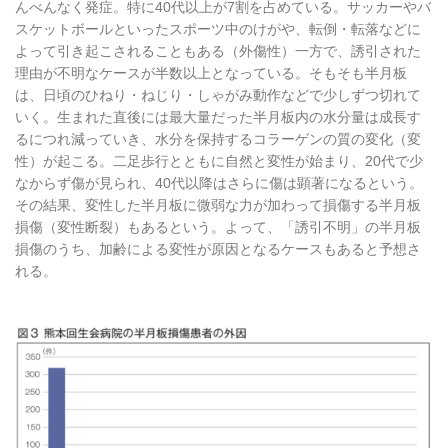
んべんなく発症。特に40代以上が7割を占めている。サッカーやバ
スケットボールといったスポーツ中のけがや、転倒・転落などに
よって引き起こされることもある（外傷性）一方で、誘引された
理由が不明なケースが半数以上となっている。そもそも半月板
は、日頃のひねり・ねじり・しゃがみ動作などで少しずつ切れて
いく。生まれた直後には最大量だった半月板内の水分量は成長す
るにつれ減っていき、水分を保持するコラーゲンの質の変化（変
性）が起こる。二足歩行とともに自然と変性が始まり、20代で少
なからず傷が見られ、40代以降はさらに傷は顕著になるという。
その結果、変性した半月板に微弱な力が加わって損傷する半月板
損傷（変性断裂）もあるという。よって、「誘引不明」の半月板
損傷のうち、加齢による変性が原因となるケースもあると予想さ
れる。