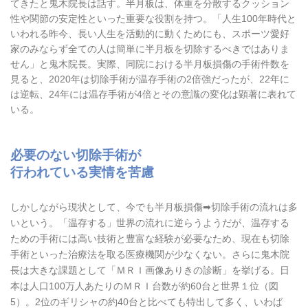
てきたと鬼木院長は話す。半月板は、体重を分散するクッション
性や関節の安定性といった重要な役割を持つ。「人生100年時代と
いわれる昨今、長い人生を活動的に動くためにも、スポーツ愛好
家のみならず全ての人は簡単に半月板を切除するべきではありま
せん」と鬼木院長。実際、同院における半月板損傷の手術件数を
見ると、2020年は切除手術が温存手術の2倍強だったが、22年に
は逆転、24年には温存手術が4倍とその意識の変化は顕著に表れて
いる。
必要のない切除手術が
行われている実情を苦慮
しかしながら現状として、今でも半月板損傷➡切除手術の流れは多
いという。「温存する」世界の流れに逆らうようだが、温存する
ための手術には高い技術と豊富な経験が必要なため、現在も切除
手術といった治療法を取る医療機関が少なくない。さらに鬼木院
長は大きな課題として「ＭＲＩ画像ありきの診断」を挙げる。日
本は人口100万人あたりのＭＲＩ台数が約60台と世界１位（図
5）。2位のギリシャの約40台と比べても特出して多く、いわば