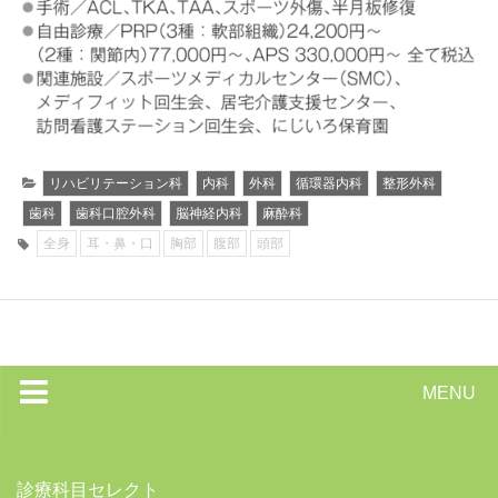
リハビリテーション科
内科
外科
循環器内科
整形外科
歯科
歯科口腔外科
脳神経内科
麻酔科
全身
耳・鼻・口
胸部
腹部
頭部
MENU
トップページ
診療科目セレクト