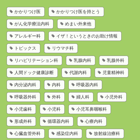
かかりつけ医を持とう
かかりつけ医
かかりつけ医を持とう
歯科検索
がん化学療法内科
めまい外来他
診療科目から探す
お問い合わせ
アレルギー科
イザ！というときのお助け情報
運営会社
トピックス
リウマチ科
リハビリテーション科
乳腺内科
乳腺外科
人間ドック健康診断
代謝内科
児童精神科
内分泌内科
内科
呼吸器内科
呼吸器外科
外科
婦人科
小児外科
小児歯科
小児科
小児耳鼻咽喉科
形成外科
循環器内科
心療内科
心臓血管外科
感染症内科
放射線治療科