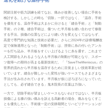
進化を続ける温存手術
関節注射や筋力訓練を経てなお、痛みが改善しない場合に手術を
検討する。しかしこの時も「切除」一択ではなく、「温存」手術
を優先する。温存手術は大まかに分けると「縫合手術」と「制動
手術」の２種。縫合手術は、傷ついた半月板を縫い合わせて修復
する手法。損傷の位置などにより縫い方を変えなくてはならず、
高度で専門的な知識と技術が必要だ。さらに2024年の診療報酬改
定で保険適用となった「制動手術」は、脛骨に糸の付いたアンカ
ーを打ち込み、半月板をすくい上げるように糸を通す。これまで
人工関節を入れるような人も半月板の制動が可能となり、スポー
ツ復帰への期待が高まる最新技術だ。「『SaveTheMeniscus』の
世界的流れから半月板を温存するために目覚ましい技術革新が続
いています。縫合が難しかった変性が強いケースでもさまざまな
手法が生み出されています。半月板が仮にぼろぼろになっていた
としても、必ず縫合できる」鬼木院長の言葉は力強い。
一方で、切除手術が望ましいケースもないわけではない。半月板
損傷による膝の強い痛みを訴える高齢者の場合、痛みをなくすこ
とを優先したい。手術後一定の安静期間とリハビリテーションが