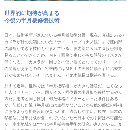
世界的に期待が高まる
今後の半月板修復技術
日々、技術革新が進んでいる半月板修復分野。現在、直径1.6㎜の
カメラが針の先端に付いた「ナノスコープ（ナノ鏡）」で膝内部
の診断ができる技術も生まれている。膝内部に入れて直接患部を
見ることができるため、ＭＲＩ画像で生じがちな誤診のリスクが
低くなる。「カメラが１回ごとの使い捨てとなっており、コスト
の問題があるものの、将来的にはＭＲＩの画像に頼らずに治療方
針が決められるかもしれません」と鬼木院長は期待を寄せる。
加えて近年、世界では「半月板移植」が大きな話題だ。亡くなっ
た人（ドナー）から、同サイズ・同位置の半月板を移植するやり
方だ。患者と同じ性別・似た体格のドナーといった条件はある
が、前述した通り半月板には血行がないことから他の部位の移植
にあるような拒絶反応が見られず、適合しやすい。現在、日本の
移植法には半月板が含まれていないため日本での手術は不可能だ
が、南米地域ではすでに半月板移植手術の研究が進んでいる。ま