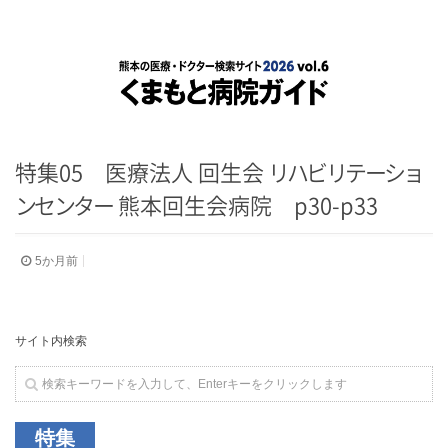
特集05 医療法人 回生会
リ
ハ
ビ
リ
テ
ー
シ
ョ
ン
セ
ン
タ
ー
熊本回生会病院 p30-p33
5か月前
サイト内検索
特集