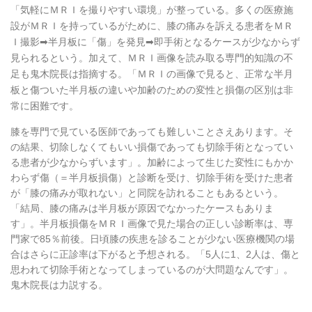
「気軽にＭＲＩを撮りやすい環境」が整っている。多くの医療施
設がＭＲＩを持っているがために、膝の痛みを訴える患者をＭＲ
Ｉ撮影➡半月板に「傷」を発見➡即手術となるケースが少なからず
見られるという。加えて、ＭＲＩ画像を読み取る専門的知識の不
足も鬼木院長は指摘する。「ＭＲＩの画像で見ると、正常な半月
板と傷ついた半月板の違いや加齢のための変性と損傷の区別は非
常に困難です。
膝を専門で見ている医師であっても難しいことさえあります。そ
の結果、切除しなくてもいい損傷であっても切除手術となってい
る患者が少なからずいます」。加齢によって生じた変性にもかか
わらず傷（＝半月板損傷）と診断を受け、切除手術を受けた患者
が「膝の痛みが取れない」と同院を訪れることもあるという。
「結局、膝の痛みは半月板が原因でなかったケースもありま
す」。半月板損傷をＭＲＩ画像で見た場合の正しい診断率は、専
門家で85％前後。日頃膝の疾患を診ることが少ない医療機関の場
合はさらに正診率は下がると予想される。「5人に1、2人は、傷と
思われて切除手術となってしまっているのが大問題なんです」。
鬼木院長は力説する。