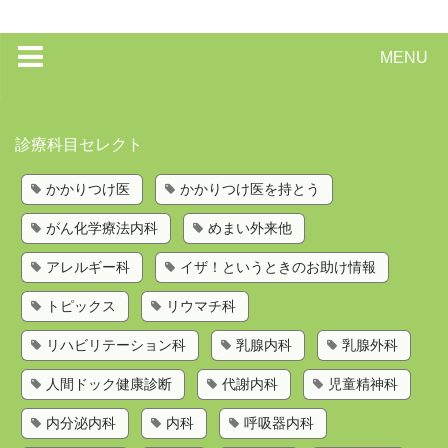
MENU
トップページ
診療科目セレクト
かかりつけ医を持とう
かかりつけ医
かかりつけ医を持とう
歯科検索
がん化学療法内科
めまい外来他
診療科目から探す
お問い合わせ
アレルギー科
イザ！というときのお助け情報
運営会社
トピックス
リウマチ科
リハビリテーション科
乳腺内科
乳腺外科
人間ドック健康診断
代謝内科
児童精神科
内分泌内科
内科
呼吸器内科