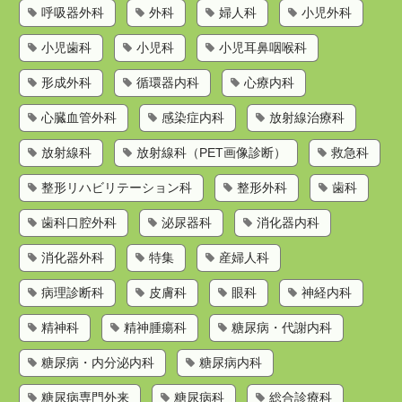
呼吸器外科
外科
婦人科
小児外科
小児歯科
小児科
小児耳鼻咽喉科
形成外科
循環器内科
心療内科
心臓血管外科
感染症内科
放射線治療科
放射線科
放射線科（PET画像診断）
救急科
整形リハビリテーション科
整形外科
歯科
歯科口腔外科
泌尿器科
消化器内科
消化器外科
特集
産婦人科
病理診断科
皮膚科
眼科
神経内科
精神科
精神腫瘍科
糖尿病・代謝内科
糖尿病・内分泌内科
糖尿病内科
糖尿病専門外来
糖尿病科
総合診療科