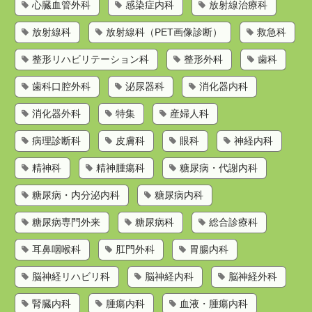
心臓血管外科
感染症内科
放射線治療科
放射線科
放射線科（PET画像診断）
救急科
整形リハビリテーション科
整形外科
歯科
歯科口腔外科
泌尿器科
消化器内科
消化器外科
特集
産婦人科
病理診断科
皮膚科
眼科
神経内科
精神科
精神腫瘍科
糖尿病・代謝内科
糖尿病・内分泌内科
糖尿病内科
糖尿病専門外来
糖尿病科
総合診療科
耳鼻咽喉科
肛門外科
胃腸内科
脳神経リハビリ科
脳神経内科
脳神経外科
腎臓内科
腫瘍内科
血液・腫瘍内科