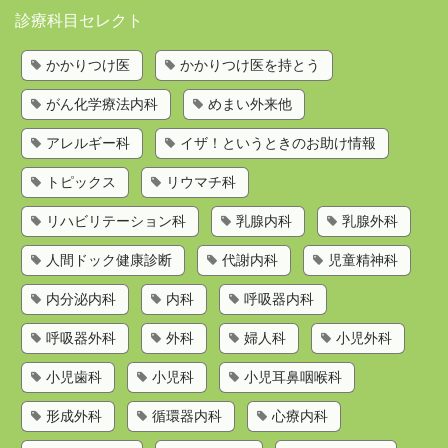
診療科目セレクト
かかりつけ医を持とう
かかりつけ医
かかりつけ医を持とう
歯科検索
がん化学療法内科
めまい外来他
診療科目から探す
お問い合わせ
アレルギー科
イザ！というときのお助け情報
運営会社
トピックス
リウマチ科
リハビリテーション科
乳腺内科
乳腺外科
人間ドック健康診断
代謝内科
児童精神科
内分泌内科
内科
呼吸器内科
呼吸器外科
外科
婦人科
小児外科
小児歯科
小児科
小児耳鼻咽喉科
形成外科
循環器内科
心療内科