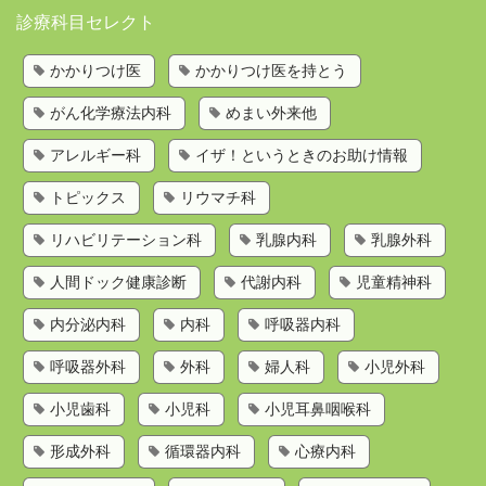
診療科目セレクト
かかりつけ医を持とう
かかりつけ医
かかりつけ医を持とう
歯科検索
がん化学療法内科
めまい外来他
診療科目から探す
お問い合わせ
アレルギー科
イザ！というときのお助け情報
運営会社
トピックス
リウマチ科
リハビリテーション科
乳腺内科
乳腺外科
人間ドック健康診断
代謝内科
児童精神科
内分泌内科
内科
呼吸器内科
呼吸器外科
外科
婦人科
小児外科
小児歯科
小児科
小児耳鼻咽喉科
形成外科
循環器内科
心療内科