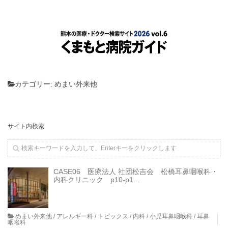
カテゴリー:
めまい外来他
サイト内検索
CASE06 医療法人 社団松吉会 松橋耳鼻咽喉科・
内科クリニック p10-p1...
めまい外来他
/
アレルギー科
/
トピックス
/
内科
/
小児耳鼻咽喉科
/
耳鼻
咽喉科