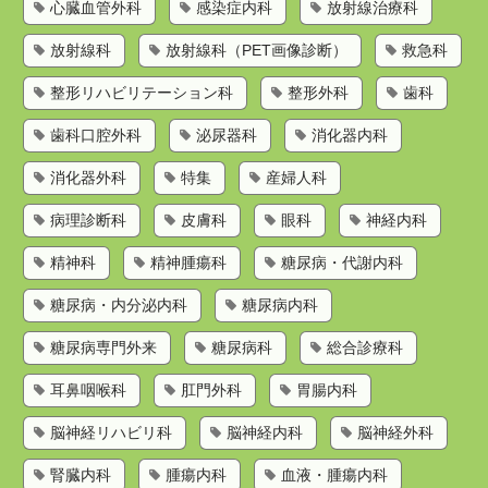
心臓血管外科
感染症内科
放射線治療科
放射線科
放射線科（PET画像診断）
救急科
整形リハビリテーション科
整形外科
歯科
歯科口腔外科
泌尿器科
消化器内科
消化器外科
特集
産婦人科
病理診断科
皮膚科
眼科
神経内科
精神科
精神腫瘍科
糖尿病・代謝内科
糖尿病・内分泌内科
糖尿病内科
糖尿病専門外来
糖尿病科
総合診療科
耳鼻咽喉科
肛門外科
胃腸内科
脳神経リハビリ科
脳神経内科
脳神経外科
腎臓内科
腫瘍内科
血液・腫瘍内科