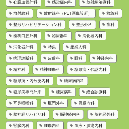
心臓血管外科
感染症内科
放射線治療科
放射線科
放射線科（PET画像診断）
救急科
整形リハビリテーション科
整形外科
歯科
歯科口腔外科
泌尿器科
消化器内科
消化器外科
特集
産婦人科
病理診断科
皮膚科
眼科
神経内科
精神科
精神腫瘍科
糖尿病・代謝内科
糖尿病・内分泌内科
糖尿病内科
糖尿病専門外来
糖尿病科
総合診療科
耳鼻咽喉科
肛門外科
胃腸内科
脳神経リハビリ科
脳神経内科
脳神経外科
腎臓内科
腫瘍内科
血液・腫瘍内科