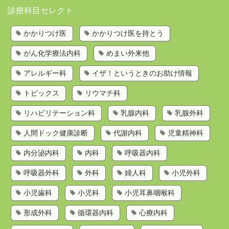
診療科目セレクト
かかりつけ医を持とう
かかりつけ医
かかりつけ医を持とう
歯科検索
がん化学療法内科
めまい外来他
診療科目から探す
お問い合わせ
アレルギー科
イザ！というときのお助け情報
運営会社
トピックス
リウマチ科
リハビリテーション科
乳腺内科
乳腺外科
人間ドック健康診断
代謝内科
児童精神科
内分泌内科
内科
呼吸器内科
呼吸器外科
外科
婦人科
小児外科
小児歯科
小児科
小児耳鼻咽喉科
形成外科
循環器内科
心療内科