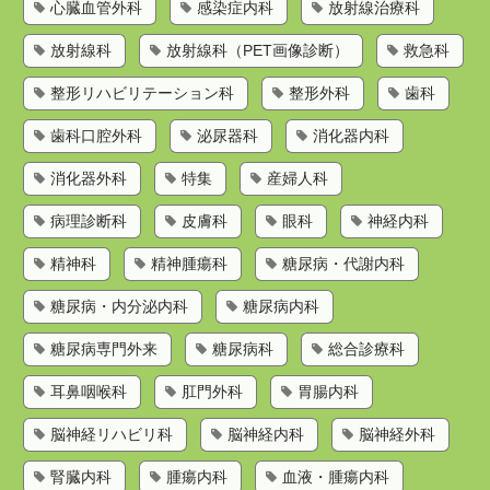
心臓血管外科
感染症内科
放射線治療科
放射線科
放射線科（PET画像診断）
救急科
整形リハビリテーション科
整形外科
歯科
歯科口腔外科
泌尿器科
消化器内科
消化器外科
特集
産婦人科
病理診断科
皮膚科
眼科
神経内科
精神科
精神腫瘍科
糖尿病・代謝内科
糖尿病・内分泌内科
糖尿病内科
糖尿病専門外来
糖尿病科
総合診療科
耳鼻咽喉科
肛門外科
胃腸内科
脳神経リハビリ科
脳神経内科
脳神経外科
腎臓内科
腫瘍内科
血液・腫瘍内科